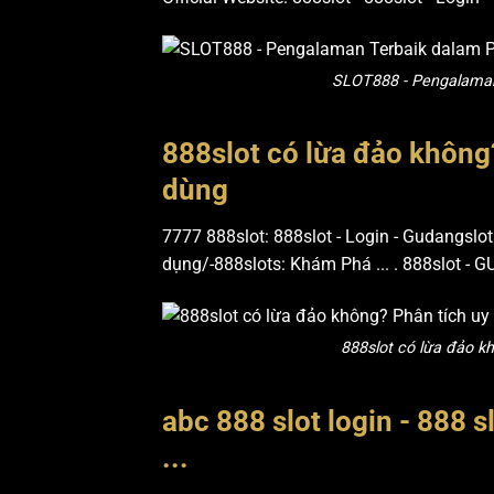
SLOT888 - Pengalaman
888slot có lừa đảo không?
dùng
7777 888slot: 888slot - Login - Gudangsl
dụng/-888slots: Khám Phá ... . 888slot -
888slot có lừa đảo kh
abc 888 slot login - 888 
...