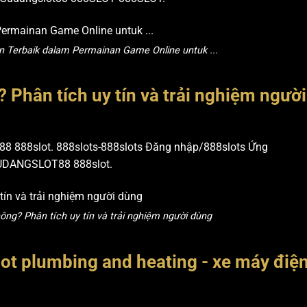
 Terbaik dalam Permainan Game Online untuk ...
 Phân tích uy tín và trải nghiệm người
ot88 888slot. 888slots-888slots Đăng nhập/888slots Ứng
 GUDANGSLOT88 888slot.
ông? Phân tích uy tín và trải nghiệm người dùng
slot plumbing and heating - xe máy điệ