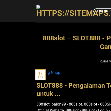
Bỏ
qua
TRANG 
nội
dung
888slot – SLOT888 - 
Gam
ĐĂNG 
17
Th9
SLOT888 - Pengalaman T
untuk ...
888slot: balon99 - 888slot. 888slot - 888Sl
Official Website. 888slot - 888slot - Log