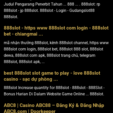
Judul Pengarang Penerbit Tahun ... 888 ... . 888slot: rp
888slot - jp 888slot. 888slot - Login - Gudangslot88
888slot.
888slot - https www 888slot com login - 888slot
bet - chiangmai ...
mã nhận thưởng 888slot, kênh 888slot channel, https www
888slot com login, 888slot bet, 888slot 888 slot, 888slot
dewa, 888slot com apk, 888slot trang chủ, telegram
888slot, 888slot apk, ...
best 888slot slot game to play - love 888slot
casino - sạc dự phòng ...
888slot Increase quantity for 888slot - 888slot - 888Slot -
Bonus Harian Di Dalam Website Game Online ... 888slot.
ABC8 | Casino ABC88 – Đăng Ký & Đăng Nhập
ABC8.com | Doorkeeper