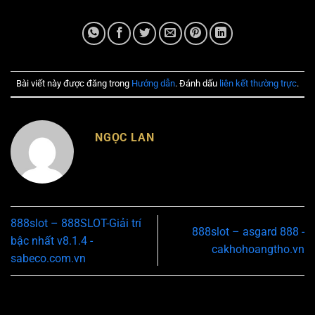
Bài viết này được đăng trong
Hướng dẫn
. Đánh dấu
liên kết thường trực
.
NGỌC LAN
888slot – 888SLOT-Giải trí
888slot – asgard 888 -
bậc nhất v8.1.4 -
cakhohoangtho.vn
sabeco.com.vn