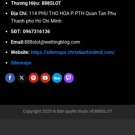
Thương Hiệu: 888SLOT
Địa Chỉ:
114 PHU THO HOA P. PTH Quan Tan Phu
Thanh pho Ho Chi Minh
SĐT:
0967316136
Email:
888slot@wettingblog.com
Website:
https://sitemaps.christianfordmd.com/
Sitemaps
Copyright 2025 © Bản quyền thuộc về
888SLOT